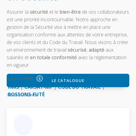
Assurer la
sécurité
et le
bien-être
de vos collaborateurs
est une priorité incontournable. Notre approche en
gestion de la Sécurité vise à mettre en place une
organisation conforme aux attentes de votre entreprise,
de vos clients et du Code du Travail. Nous visons à créer
un environnement de travail
sécurisé
,
adapté
aux
salariés et
en totale conformité
avec la réglementation
en vigueur.
Liens utiles
LE CATALOGUE
INRS
|
CARSAT-MP
|
CODE DU TRAVAIL
|
BOSSONS-FUTÉ
Nous contacter